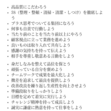
高品質にこだわろう
5S（整理・整頓・清掃・清潔・しつけ）を徹底しよ
う
プラス思考で
ついてる集団になろう
何事も自責で行動しよう
当たり前のことを当たり前以上にやろう
顧客視点に立って業務を進めよう
良いものは取り入れて共有しよう
感謝の気持ちを持って伝えよう
相手を尊重し敬意ある言動をしよう
身だしなみを整えて品位を保とう
頑張っている自分を褒めよう
チームワークで成果を最大化しよう
微差を追求して最良を提供しよう
改善改良を繰り返し生産性を向上させよう
準備段取りをしっかりしよう
目標を定めて着実に実行しよう
チャレンジ精神を持って成長しよう
誠実に謙虚に熱意を持って仕事をしよう