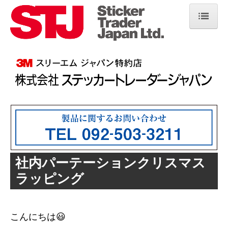
ホーム
会社概要
製品・サービス
よくある質問
施工事例
採用情報
社内パーテーションクリスマス
お問い合わせ
ラッピング
こんにちは😃